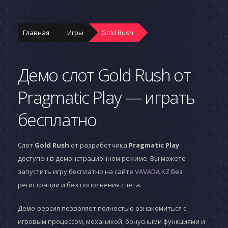
Главная
Игры
Gold Rush
Демо слот Gold Rush от
Pragmatic Play — играть
бесплатно
Слот
Gold Rush
от разработчика
Pragmatic Play
доступен в демонстрационном режиме. Вы можете
запустить игру бесплатно на сайте
VAVADA KZ
без
регистрации и без пополнения счёта.
Демо-версия позволяет полностью ознакомиться с
игровым процессом, механикой, бонусными функциями и