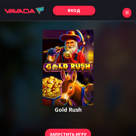
ВХОД
Gold Rush
ЗАПУСТИТЬ ИГРУ