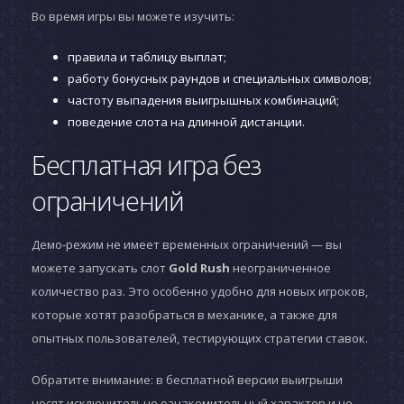
Во время игры вы можете изучить:
правила и таблицу выплат;
работу бонусных раундов и специальных символов;
частоту выпадения выигрышных комбинаций;
поведение слота на длинной дистанции.
Бесплатная игра без
ограничений
Демо-режим не имеет временных ограничений — вы
можете запускать слот
Gold Rush
неограниченное
количество раз. Это особенно удобно для новых игроков,
которые хотят разобраться в механике, а также для
опытных пользователей, тестирующих стратегии ставок.
Обратите внимание: в бесплатной версии выигрыши
носят исключительно ознакомительный характер и не