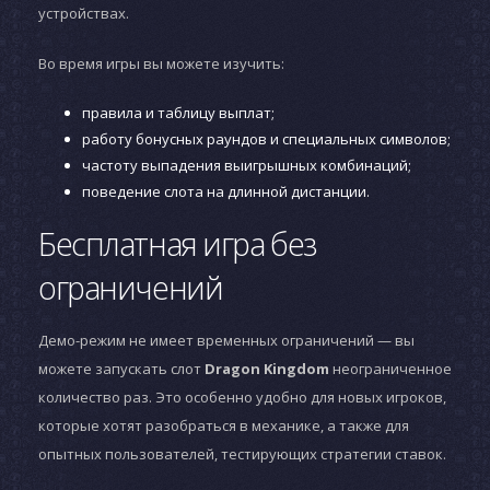
устройствах.
Во время игры вы можете изучить:
правила и таблицу выплат;
работу бонусных раундов и специальных символов;
частоту выпадения выигрышных комбинаций;
поведение слота на длинной дистанции.
Бесплатная игра без
ограничений
Демо-режим не имеет временных ограничений — вы
можете запускать слот
Dragon Kingdom
неограниченное
количество раз. Это особенно удобно для новых игроков,
которые хотят разобраться в механике, а также для
опытных пользователей, тестирующих стратегии ставок.