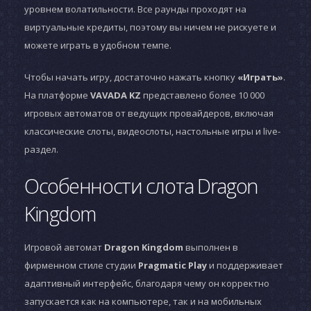
уровнем волатильности. Все раунды проходят на
виртуальные кредиты, поэтому вы ничем не рискуете и
можете играть в удобном темпе.
Чтобы начать игру, достаточно нажать кнопку
«Играть»
.
На платформе
VAVADA KZ
представлено более 10 000
игровых автоматов от ведущих провайдеров, включая
классические слоты, видеослоты, настольные игры и live-
раздел.
Особенности слота Dragon
Kingdom
Игровой автомат
Dragon Kingdom
выполнен в
фирменном стиле студии
Pragmatic Play
и поддерживает
адаптивный интерфейс, благодаря чему он корректно
запускается как на компьютере, так и на мобильных