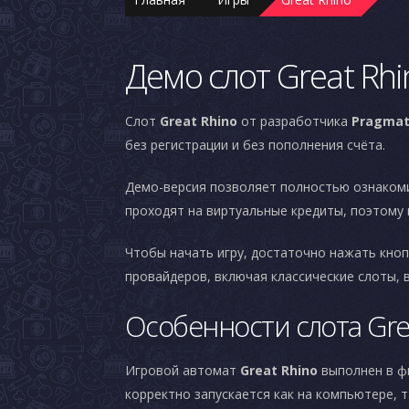
Демо слот Great Rhi
Слот
Great Rhino
от разработчика
Pragmati
без регистрации и без пополнения счёта.
Демо-версия позволяет полностью ознакоми
проходят на виртуальные кредиты, поэтому 
Чтобы начать игру, достаточно нажать кно
провайдеров, включая классические слоты, в
Особенности слота Gre
Игровой автомат
Great Rhino
выполнен в ф
корректно запускается как на компьютере, т