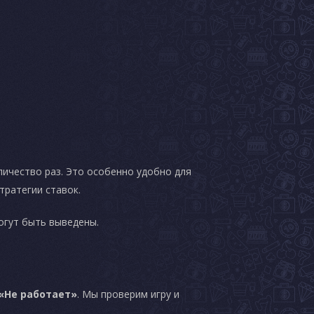
ичество раз. Это особенно удобно для
тратегии ставок.
огут быть выведены.
«Не работает»
. Мы проверим игру и