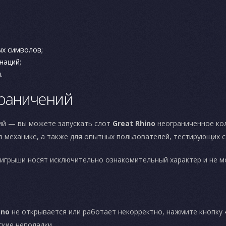
ых символов;
наций;
.
граничений
ий — вы можете запускать слот
Great Rhino
неограниченное кол
в механике, а также для опытных пользователей, тестирующих с
ыигрыши носят исключительно ознакомительный характер и не м
ino
не открывается или работает некорректно, нажмите кнопку
кие неполадки.