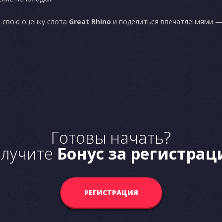
 свою оценку слота
Great Rhino
и поделиться впечатлениями —
Готовы начать?
лучите
Бонус за регистра
РЕГИСТРАЦИЯ