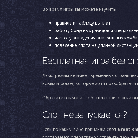
Во время игры вы можете изучить:
правила и таблицу выплат;
работу бонусных раундов и специальн
частоту выпадения выигрышных комби
поведение слота на длинной дистанции
Бесплатная игра без о
Демо-режим не имеет временных ограничен
новых игроков, которые хотят разобраться 
Обратите внимание: в бесплатной версии в
Слот не запускается?
Если по каким-либо причинам слот
Great Rh
постараемся оперативно устранить техничес