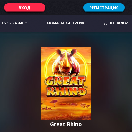
ВХОД
РЕГИСТРАЦИЯ
ОНУСЫ КАЗИНО
МОБИЛЬНАЯ ВЕРСИЯ
ДЕНЕГ НАДО?
Great Rhino