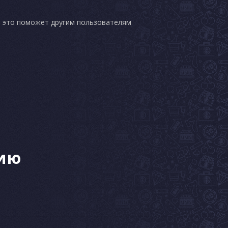
 это поможет другим пользователям
цию