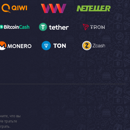
ите, что вы
Не тратьте
грать.