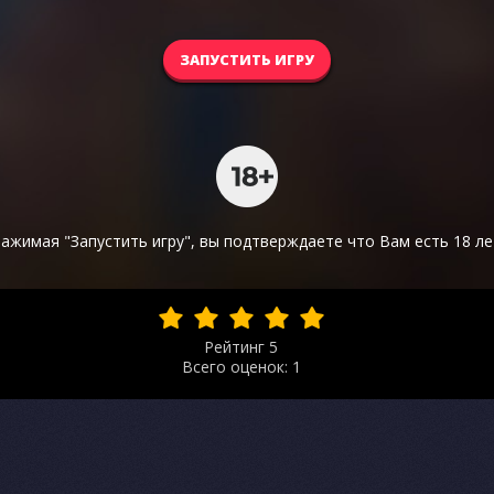
ЗАПУСТИТЬ ИГРУ
ажимая "Запустить игру", вы подтверждаете что Вам есть 18 ле
Рейтинг
5
Всего оценок:
1