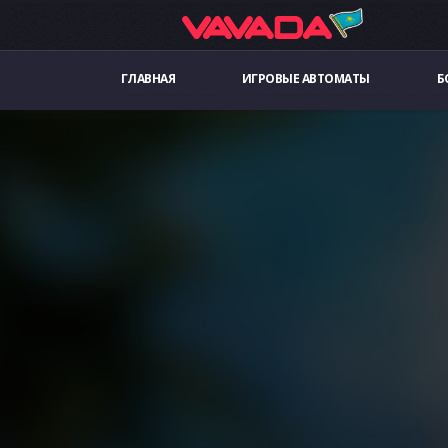
ГЛАВНАЯ
ИГРОВЫЕ АВТОМАТЫ
Б