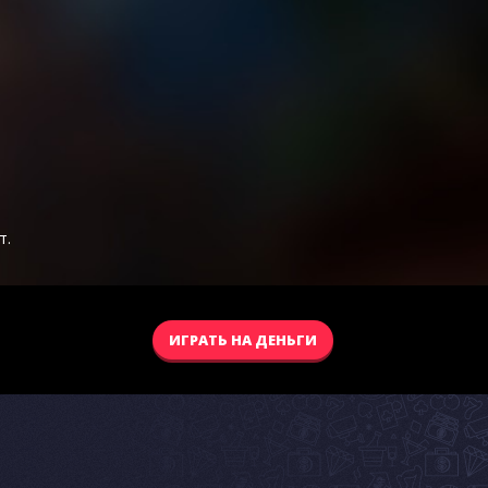
т.
ИГРАТЬ НА ДЕНЬГИ