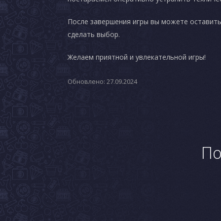
После завершения игры вы можете оставить
сделать выбор.
Желаем приятной и увлекательной игры!
Обновлено:
27.09.2024
По