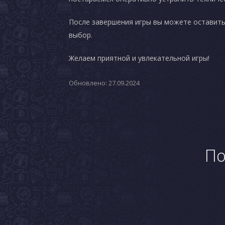
После завершения игры вы можете оставить
выбор.
Желаем приятной и увлекательной игры!
Обновлено:
27.09.2024
По