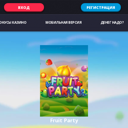
ВХОД
РЕГИСТРАЦИЯ
ОНУСЫ КАЗИНО
МОБИЛЬНАЯ ВЕРСИЯ
ДЕНЕГ НАДО?
Fruit Party