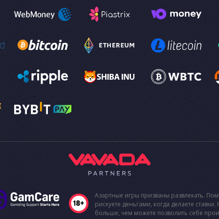
Азартные игры призваны развлекать. Помн
рискуете деньгами, когда делаете ставки. 
больше, чем можете позволить себе прои