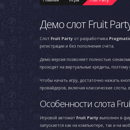
Демо слот Fruit Par
Слот
Fruit Party
от разработчика
Pragmatic
регистрации и без пополнения счёта.
Демо-версия позволяет полностью ознакоми
проходят на виртуальные кредиты, поэтому 
Чтобы начать игру, достаточно нажать кно
провайдеров, включая классические слоты, в
Особенности слота Fruit
Игровой автомат
Fruit Party
выполнен в фи
запускается как на компьютере, так и на мо