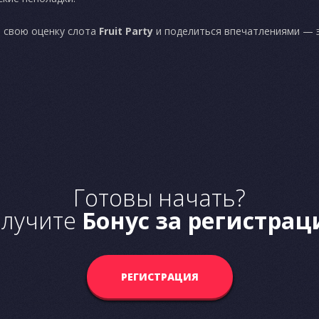
 свою оценку слота
Fruit Party
и поделиться впечатлениями — 
Готовы начать?
лучите
Бонус за регистра
РЕГИСТРАЦИЯ