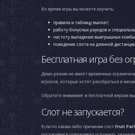
Во время игры вы можете изучить:
правила и таблицу выплат;
работу бонусных раундов и специальн
частоту выпадения выигрышных комби
поведение слота на длинной дистанции
Бесплатная игра без о
Демо-режим не имеет временных ограничен
игроков, которые хотят разобраться в меха
Обратите внимание: в бесплатной версии в
Слот не запускается?
Если по каким-либо причинам слот
Fruit Par
постараемся оперативно устранить техничес