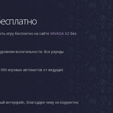
 бесплатно
ть игру бесплатно на сайте
VAVADA KZ
без
уровнем волатильности. Все раунды
 000 игровых автоматов от ведущих
ый интерфейс, благодаря чему он корректно