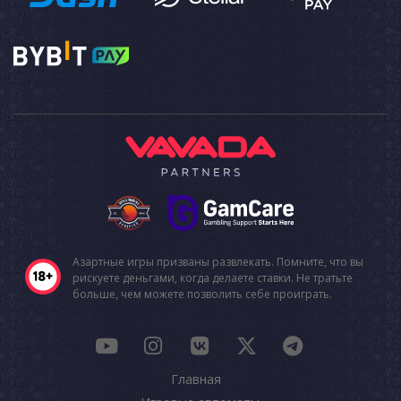
Азартные игры призваны развлекать. Помните, что вы
рискуете деньгами, когда делаете ставки. Не тратьте
больше, чем можете позволить себе проиграть.
Главная