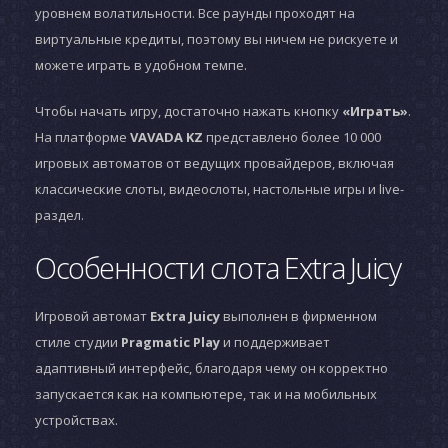
уровнем волатильности. Все раунды проходят на
виртуальные кредиты, поэтому вы ничем не рискуете и
можете играть в удобном темпе.
Чтобы начать игру, достаточно нажать кнопку
«Играть»
.
На платформе
VAVADA KZ
представлено более 10 000
игровых автоматов от ведущих провайдеров, включая
классические слоты, видеослоты, настольные игры и live-
раздел.
Особенности слота Extra Juicy
Игровой автомат
Extra Juicy
выполнен в фирменном
стиле студии
Pragmatic Play
и поддерживает
адаптивный интерфейс, благодаря чему он корректно
запускается как на компьютере, так и на мобильных
устройствах.