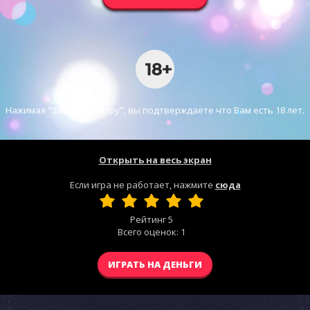
Нажимая "Запустить игру", вы подтверждаете что Вам есть 18 лет.
Открыть на весь экран
Если игра не работает, нажмите
сюда
Рейтинг
5
Всего оценок:
1
ИГРАТЬ НА ДЕНЬГИ