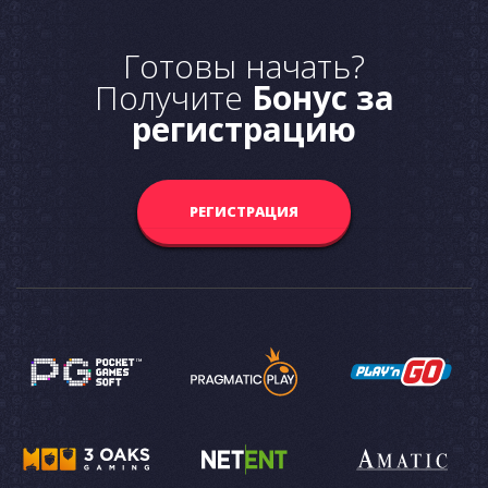
Готовы начать?
Получите
Бонус за
регистрацию
РЕГИСТРАЦИЯ