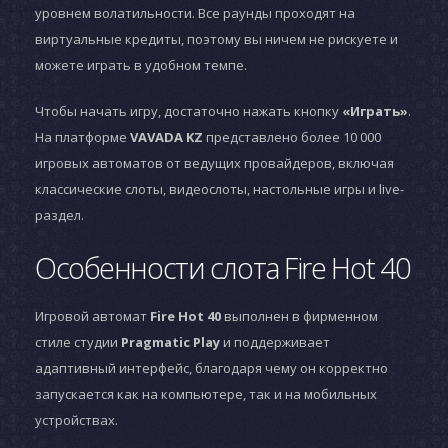
уровнем волатильности. Все раунды проходят на
виртуальные кредиты, поэтому вы ничем не рискуете и
можете играть в удобном темпе.
Чтобы начать игру, достаточно нажать кнопку
«Играть»
.
На платформе
VAVADA KZ
представлено более 10 000
игровых автоматов от ведущих провайдеров, включая
классические слоты, видеослоты, настольные игры и live-
раздел.
Особенности слота Fire Hot 40
Игровой автомат
Fire Hot 40
выполнен в фирменном
стиле студии
Pragmatic Play
и поддерживает
адаптивный интерфейс, благодаря чему он корректно
запускается как на компьютере, так и на мобильных
устройствах.