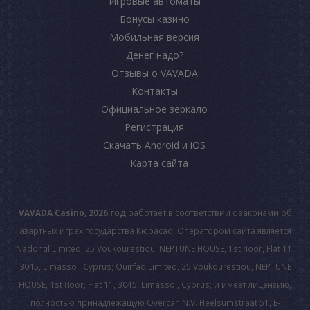
Игровые автоматы
Бонусы казино
Мобильная версия
Денег надо?
Отзывы о VAVADA
Контакты
Официальное зеркало
Регистрация
Скачать Android и iOS
Карта сайта
VAVADA Casino, 2026 год
работает в соответствии с законами об
азартных играх государства Кюрасао. Оператором сайта является
Nadontil Limited, 25 Voukourestiou, NEPTUNE HOUSE, 1st floor, Flat 11,
3045, Limassol, Cyprus; Quirfad Limited, 25 Voukourestiou, NEPTUNE
HOUSE, 1st floor, Flat 11, 3045, Limassol, Cyprus; и имеет лицензию,
полностью принадлежащую Overcan N.V. Heelsumstraat 51, E-