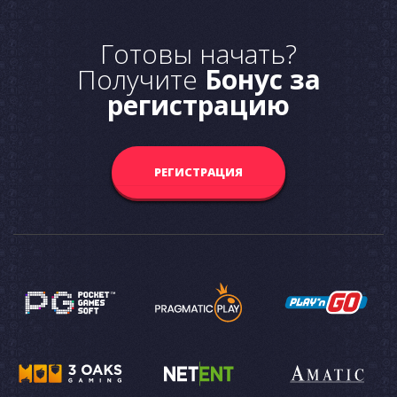
Готовы начать?
Получите
Бонус за
регистрацию
РЕГИСТРАЦИЯ