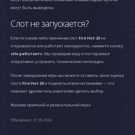
могут быть выведены.
Слот не запускается?
Если по каким-либо причинам слот
Fire Hot 20
не
открывается или работает некорректно, нажмите кнопку
«Не работает»
. Мы проверим игру и постараемся
оперативно устранить технические неполадки.
После завершения игры вы можете оставить свою оценку
слота
Fire Hot 20
и поделиться впечатлениями — это
поможет другим пользователям сделать выбор.
Желаем приятной и увлекательной игры!
Обновлено:
27.09.2024