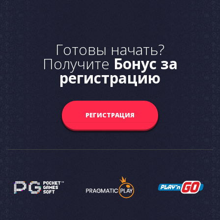
Готовы начать?
Получите
Бонус за
регистрацию
РЕГИСТРАЦИЯ