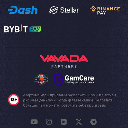
Азартные игры призваны развлекать. Помните, что вы
рискуете деньгами, когда делаете ставки. Не тратьте
больше, чем можете позволить себе проиграть.