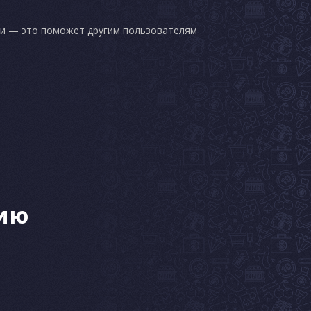
и — это поможет другим пользователям
цию