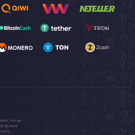
ите, что вы
Не тратьте
грать.