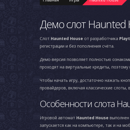
Демо слот Haunted 
Слот
Haunted House
от разработчика
Play
регистрации и без пополнения счёта.
Демо-версия позволяет полностью ознакоми
проходят на виртуальные кредиты, поэтому 
Чтобы начать игру, достаточно нажать кно
провайдеров, включая классические слоты, в
Особенности слота Ha
Игровой автомат
Haunted House
выполнен 
запускается как на компьютере, так и на мо