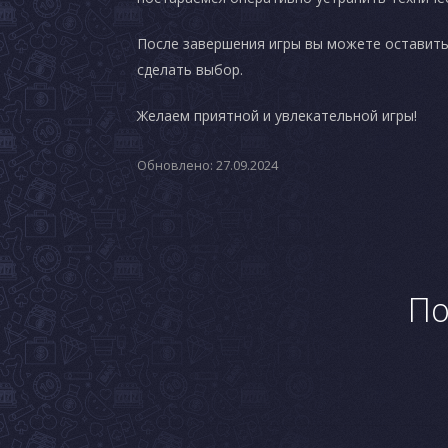
После завершения игры вы можете оставить
сделать выбор.
Желаем приятной и увлекательной игры!
Обновлено:
27.09.2024
По