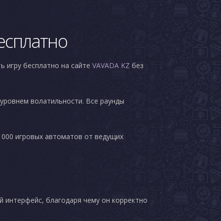
бесплатно
ь игру бесплатно на сайте
VAVADA KZ
без
уровнем волатильности. Все раунды
 000 игровых автоматов от ведущих
 интерфейс, благодаря чему он корректно