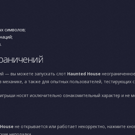
ых символов;
наций;
.
граничений
ий — вы можете запускать слот
Haunted House
неограниченное
в механике, а также для опытных пользователей, тестирующих с
ыигрыши носят исключительно ознакомительный характер и не м
 House
не открывается или работает некорректно, нажмите кно
кие неполадки.