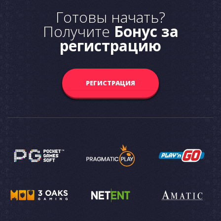
Готовы начать?
Получите
Бонус за
регистрацию
РЕГИСТРАЦИЯ