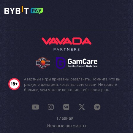
Азартные игры призваны развлекать. Помните, что вы
рискуете деньгами, когда делаете ставки. Не тратьте
больше, чем можете позволить себе проиграть.
Главная
Игровые автоматы