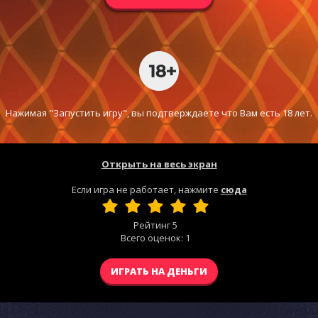
Нажимая "Запустить игру", вы подтверждаете что Вам есть 18 лет.
Открыть на весь экран
Если игра не работает, нажмите
сюда
Рейтинг
5
Всего оценок:
1
ИГРАТЬ НА ДЕНЬГИ