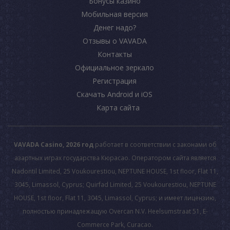
Бонусы казино
Мобильная версия
Денег надо?
Отзывы о VAVADA
Контакты
Официальное зеркало
Регистрация
Скачать Android и iOS
Карта сайта
VAVADA Casino, 2026 год
работает в соответствии с законами об
азартных играх государства Кюрасао. Оператором сайта является
Nadontil Limited, 25 Voukourestiou, NEPTUNE HOUSE, 1st floor, Flat 11,
3045, Limassol, Cyprus; Quirfad Limited, 25 Voukourestiou, NEPTUNE
HOUSE, 1st floor, Flat 11, 3045, Limassol, Cyprus; и имеет лицензию,
полностью принадлежащую Overcan N.V. Heelsumstraat 51, E-
Commerce Park, Curacao.