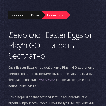
Главная
Игры
Easter Eggs
Демо слот Easter Eggs от
Play'n GO — играть
бесплатно
Слот
Easter Eggs
от разработчика
Play'n GO
доступен в
демонстрационном режиме. Вы можете запустить игру
бесплатно на сайте
VAVADA KZ
без регистрации и без
пополнения счёта.
Демо-версия позволяет полностью ознакомиться с
игровым процессом, механикой, бонусными функциями и