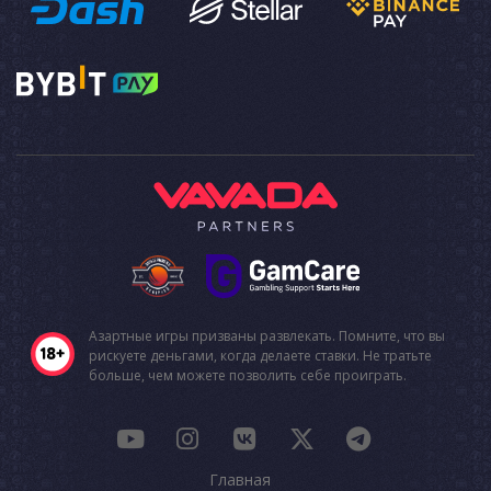
Азартные игры призваны развлекать. Помните, что вы
рискуете деньгами, когда делаете ставки. Не тратьте
больше, чем можете позволить себе проиграть.
Главная