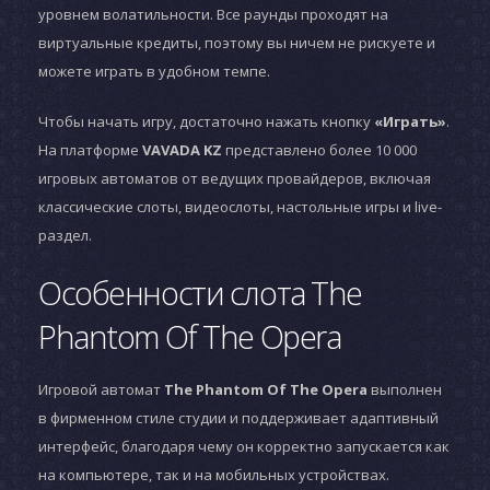
уровнем волатильности. Все раунды проходят на
виртуальные кредиты, поэтому вы ничем не рискуете и
можете играть в удобном темпе.
Чтобы начать игру, достаточно нажать кнопку
«Играть»
.
На платформе
VAVADA KZ
представлено более 10 000
игровых автоматов от ведущих провайдеров, включая
классические слоты, видеослоты, настольные игры и live-
раздел.
Особенности слота The
Phantom Of The Opera
Игровой автомат
The Phantom Of The Opera
выполнен
в фирменном стиле студии
и поддерживает адаптивный
интерфейс, благодаря чему он корректно запускается как
на компьютере, так и на мобильных устройствах.