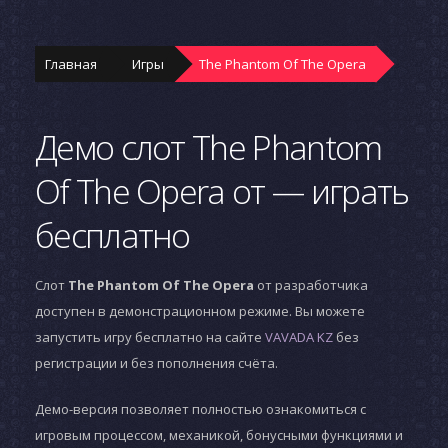
Главная
Игры
The Phantom Of The Opera
Демо слот The Phantom
Of The Opera от — играть
бесплатно
Слот
The Phantom Of The Opera
от разработчика
доступен в демонстрационном режиме. Вы можете
запустить игру бесплатно на сайте
VAVADA KZ
без
регистрации и без пополнения счёта.
Демо-версия позволяет полностью ознакомиться с
игровым процессом, механикой, бонусными функциями и