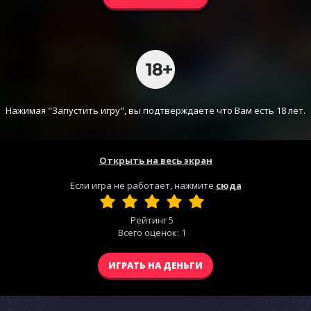
Нажимая "Запустить игру", вы подтверждаете что Вам есть 18 лет.
Открыть на весь экран
Если игра не работает, нажмите
сюда
Рейтинг
5
Всего оценок:
1
ИГРАТЬ НА ДЕНЬГИ