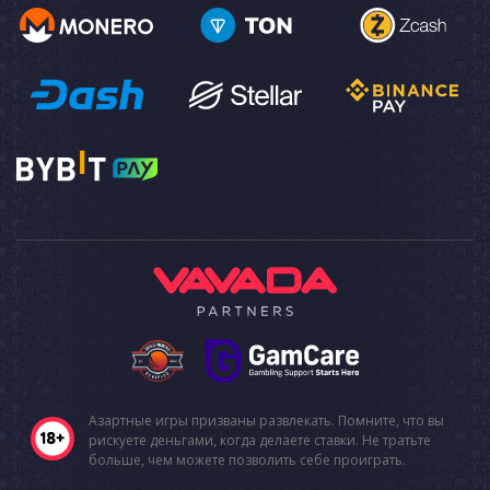
Азартные игры призваны развлекать. Помните, что вы
рискуете деньгами, когда делаете ставки. Не тратьте
больше, чем можете позволить себе проиграть.