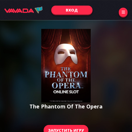
ВХОД
The Phantom Of The Opera
ЗАПУСТИТЬ ИГРУ