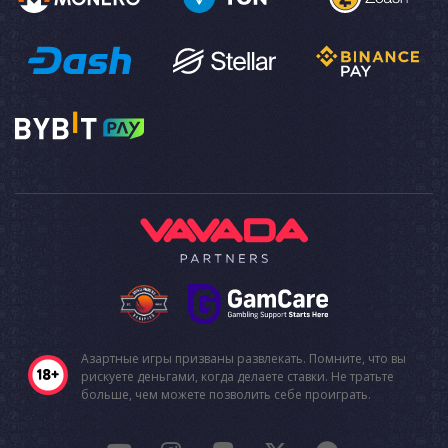
Азартные игры призваны развлекать. Помните, что вы
рискуете деньгами, когда делаете ставки. Не тратьте
больше, чем можете позволить себе проиграть.