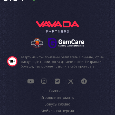
Азартные игры призваны развлекать. Помните, что вы
рискуете деньгами, когда делаете ставки. Не тратьте
больше, чем можете позволить себе проиграть.
Главная
Игровые автоматы
Бонусы казино
Мобильная версия