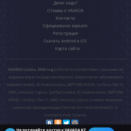
Денег надо?
Отзывы о VAVADA
Контакты
Официальное зеркало
Регистрация
Скачать Android и iOS
Карта сайта
VAVADA Casino, 2026 год
работает в соответствии с законами об
азартных играх государства Кюрасао. Оператором сайта является
Nadontil Limited, 25 Voukourestiou, NEPTUNE HOUSE, 1st floor, Flat 11,
3045, Limassol, Cyprus; Quirfad Limited, 25 Voukourestiou, NEPTUNE
HOUSE, 1st floor, Flat 11, 3045, Limassol, Cyprus; и имеет лицензию,
полностью принадлежащую Overcan N.V. Heelsumstraat 51, E-
Commerce Park, Curacao.
Не потеряйте доступ к VAVADA KZ
© 2026 All rights reserved.