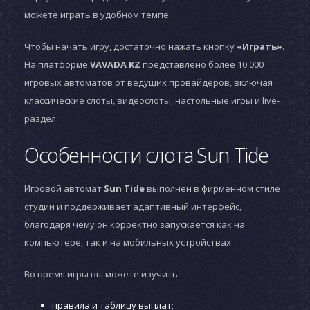
можете играть в удобном темпе.
Чтобы начать игру, достаточно нажать кнопку
«Играть»
.
На платформе
VAVADA KZ
представлено более 10 000
игровых автоматов от ведущих провайдеров, включая
классические слоты, видеослоты, настольные игры и live-
раздел.
Особенности слота Sun Tide
Игровой автомат
Sun Tide
выполнен в фирменном стиле
студии
и поддерживает адаптивный интерфейс,
благодаря чему он корректно запускается как на
компьютере, так и на мобильных устройствах.
Во время игры вы можете изучить:
правила и таблицу выплат;