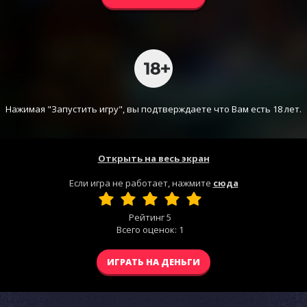
Нажимая "Запустить игру", вы подтверждаете что Вам есть 18 лет.
Открыть на весь экран
Если игра не работает, нажмите
сюда
Рейтинг
5
Всего оценок:
1
ИГРАТЬ НА ДЕНЬГИ