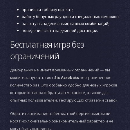
правила и таблицу выплат;
работу бонусных раундов и специальных символов;
частоту выпадения выигрышных комбинаций;
поведение слота на длинной дистанции.
Бесплатная игра без
ограничений
Демо-режим не имеет временных ограничений — вы
можете запускать слот
Six Acrobats
неограниченное
количество раз. Это особенно удобно для новых игроков,
которые хотят разобраться в механике, а также для
опытных пользователей, тестирующих стратегии ставок.
Обратите внимание: в бесплатной версии выигрыши
носят исключительно ознакомительный характер и не
могут быть выведены.