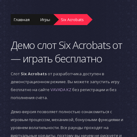
Главная
Игры
Six Acrobats
Демо слот Six Acrobats от
— играть бесплатно
Слот
Six Acrobats
от разработчика
доступен в
демонстрационном режиме. Вы можете запустить игру
бесплатно на сайте
VAVADA KZ
без регистрации и без
пополнения счёта.
Демо-версия позволяет полностью ознакомиться с
игровым процессом, механикой, бонусными функциями и
уровнем волатильности. Все раунды проходят на
виртуальные кредиты, поэтому вы ничем не рискуете и