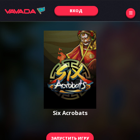
ВХОД
Six Acrobats
ЗАПУСТИТЬ ИГРУ