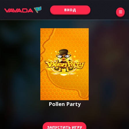
ВХОД
Pollen Party
ЗАПУСТИТЬ ИГРУ