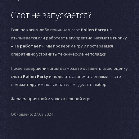
Слот не запускается?
Если по каким-либо причинам слот
Pollen Party
не
открывается или работает некорректно, нажмите кнопку
«Не работает»
. Мы проверим игру и постараемся
оперативно устранить технические неполадки.
После завершения игры вы можете оставить свою оценку
слота
Pollen Party
и поделиться впечатлениями — это
поможет другим пользователям сделать выбор.
Желаем приятной и увлекательной игры!
Обновлено:
27.09.2024