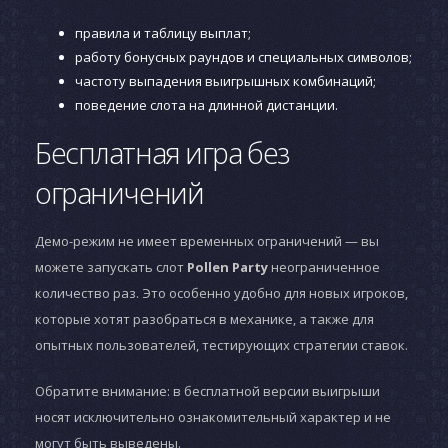
правила и таблицу выплат;
работу бонусных раундов и специальных символов;
частоту выпадения выигрышных комбинаций;
поведение слота на длинной дистанции.
Бесплатная игра без
ограничений
Демо-режим не имеет временных ограничений — вы
можете запускать слот
Pollen Party
неограниченное
количество раз. Это особенно удобно для новых игроков,
которые хотят разобраться в механике, а также для
опытных пользователей, тестирующих стратегии ставок.
Обратите внимание: в бесплатной версии выигрыши
носят исключительно ознакомительный характер и не
могут быть выведены.