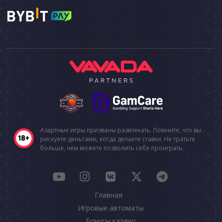
Азартные игры призваны развлекать. Помните, что вы
рискуете деньгами, когда делаете ставки. Не тратьте
больше, чем можете позволить себе проиграть.
Главная
Игровые автоматы
Бонусы казино