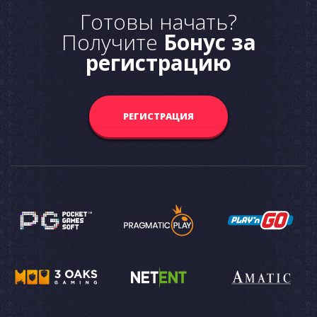
Готовы начать?
Получите
Бонус за
регистрацию
РЕГИСТРАЦИЯ