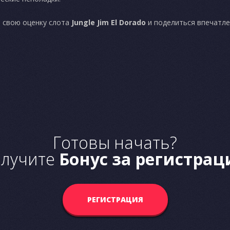
 свою оценку слота
Jungle Jim El Dorado
и поделиться впечатл
Готовы начать?
лучите
Бонус за регистра
РЕГИСТРАЦИЯ