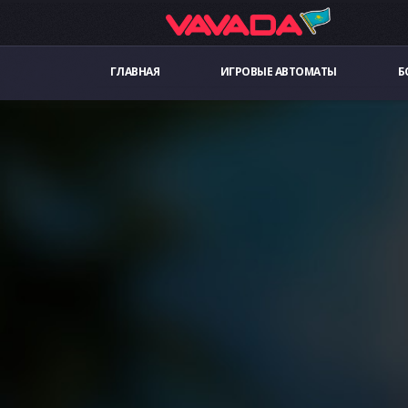
ГЛАВНАЯ
ИГРОВЫЕ АВТОМАТЫ
Б