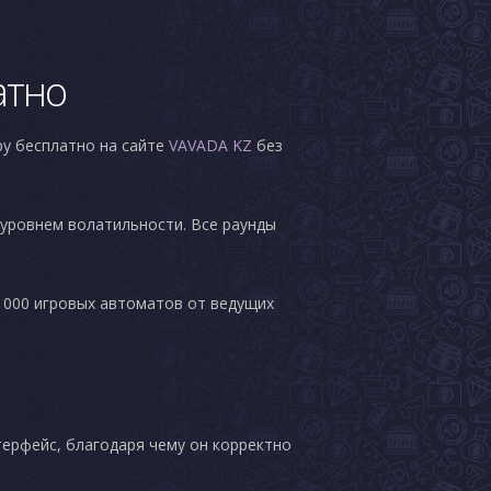
атно
ру бесплатно на сайте
VAVADA KZ
без
уровнем волатильности. Все раунды
 000 игровых автоматов от ведущих
ерфейс, благодаря чему он корректно