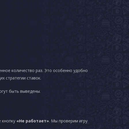
нное количество раз. Это особенно удобно
их стратегии ставок.
огут быть выведены.
е кнопку
«Не работает»
. Мы проверим игру