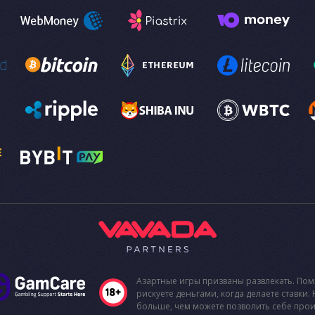
Азартные игры призваны развлекать. Помн
рискуете деньгами, когда делаете ставки. 
больше, чем можете позволить себе прои