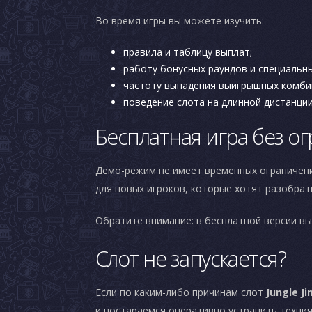
Во время игры вы можете изучить:
правила и таблицу выплат;
работу бонусных раундов и специальн
частоту выпадения выигрышных комби
поведение слота на длинной дистанции
Бесплатная игра без о
Демо-режим не имеет временных ограничен
для новых игроков, которые хотят разобрат
Обратите внимание: в бесплатной версии в
Слот не запускается?
Если по каким-либо причинам слот
Jungle Ji
и постараемся оперативно устранить технич