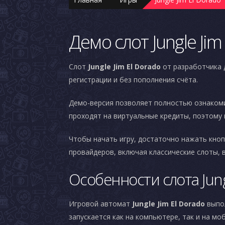
Демо слот Jungle Ji
Слот
Jungle Jim El Dorado
от разработчика
регистрации и без пополнения счёта.
Демо-версия позволяет полностью ознакоми
проходят на виртуальные кредиты, поэтому 
Чтобы начать игру, достаточно нажать кно
провайдеров, включая классические слоты, в
Особенности слота Jung
Игровой автомат
Jungle Jim El Dorado
выпол
запускается как на компьютере, так и на мо