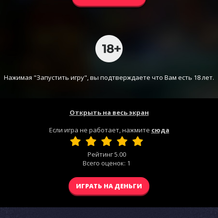
Нажимая "Запустить игру", вы подтверждаете что Вам есть 18 лет.
Открыть на весь экран
Если игра не работает, нажмите
сюда
Рейтинг
5.00
Всего оценок:
1
ИГРАТЬ НА ДЕНЬГИ