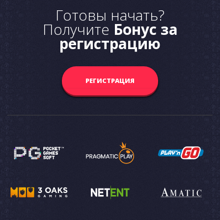
Готовы начать?
Получите
Бонус за
регистрацию
РЕГИСТРАЦИЯ