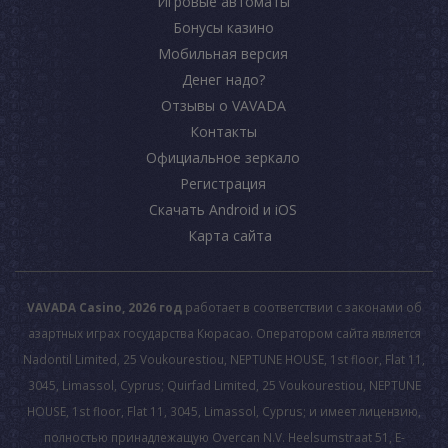
Игровые автоматы
Бонусы казино
Мобильная версия
Денег надо?
Отзывы о VAVADA
Контакты
Официальное зеркало
Регистрация
Скачать Android и iOS
Карта сайта
VAVADA Casino, 2026 год
работает в соответствии с законами об
азартных играх государства Кюрасао. Оператором сайта является
Nadontil Limited, 25 Voukourestiou, NEPTUNE HOUSE, 1st floor, Flat 11,
3045, Limassol, Cyprus; Quirfad Limited, 25 Voukourestiou, NEPTUNE
HOUSE, 1st floor, Flat 11, 3045, Limassol, Cyprus; и имеет лицензию,
полностью принадлежащую Overcan N.V. Heelsumstraat 51, E-