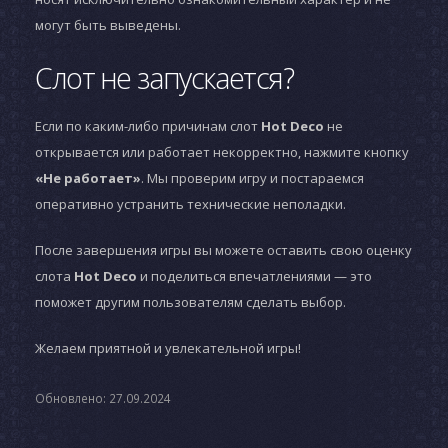
могут быть выведены.
Слот не запускается?
Если по каким-либо причинам слот
Hot Deco
не
открывается или работает некорректно, нажмите кнопку
«Не работает»
. Мы проверим игру и постараемся
оперативно устранить технические неполадки.
После завершения игры вы можете оставить свою оценку
слота
Hot Deco
и поделиться впечатлениями — это
поможет другим пользователям сделать выбор.
Желаем приятной и увлекательной игры!
Обновлено:
27.09.2024