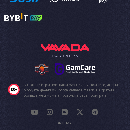
Азартные игры призваны развлекать. Помните, что вы
рискуете деньгами, когда делаете ставки. Не тратьте
больше, чем можете позволить себе проиграть.
Главная