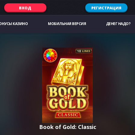
ВХОД
РЕГИСТРАЦИЯ
ОНУСЫ КАЗИНО
МОБИЛЬНАЯ ВЕРСИЯ
ДЕНЕГ НАДО?
Book of Gold: Classic