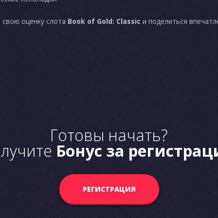
 свою оценку слота
Book of Gold: Classic
и поделиться впечатл
Готовы начать?
лучите
Бонус за регистра
РЕГИСТРАЦИЯ