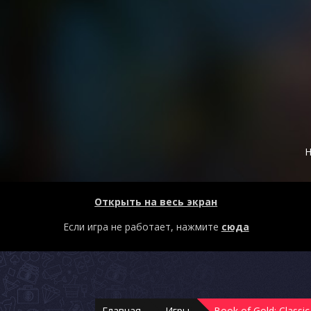
Н
Открыть на весь экран
Если игра не работает, нажмите
сюда
Главная
Игры
Book of Gold: Classic