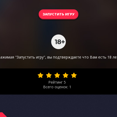
ЗАПУСТИТЬ ИГРУ
ажимая "Запустить игру", вы подтверждаете что Вам есть 18 ле
Рейтинг
5
Всего оценок:
1