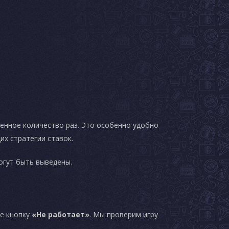
енное количество раз. Это особенно удобно
их стратегии ставок.
огут быть выведены.
те кнопку
«Не работает»
. Мы проверим игру