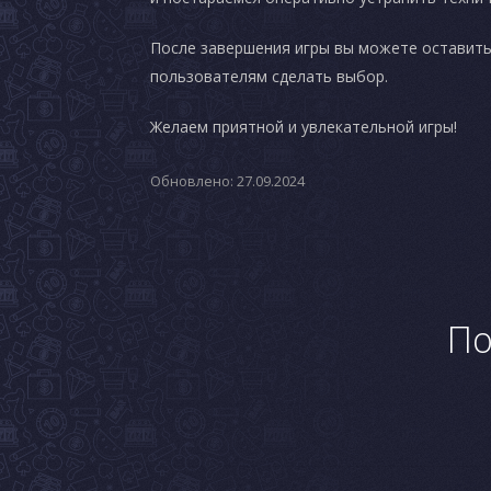
После завершения игры вы можете оставить
пользователям сделать выбор.
Желаем приятной и увлекательной игры!
Обновлено:
27.09.2024
По