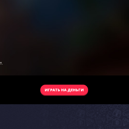
т.
ИГРАТЬ НА ДЕНЬГИ