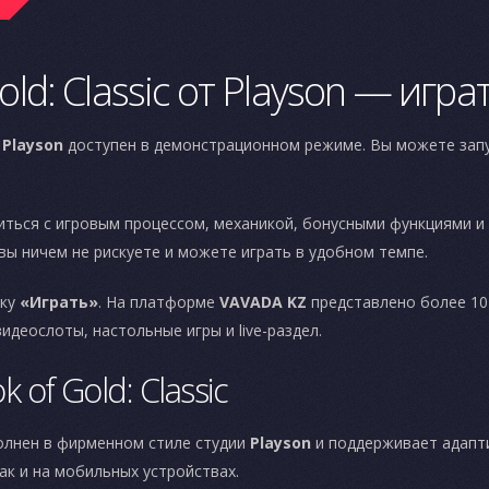
old: Classic от Playson — игр
а
Playson
доступен в демонстрационном режиме. Вы можете запу
ться с игровым процессом, механикой, бонусными функциями и 
вы ничем не рискуете и можете играть в удобном темпе.
пку
«Играть»
. На платформе
VAVADA KZ
представлено более 10
идеослоты, настольные игры и live-раздел.
of Gold: Classic
лнен в фирменном стиле студии
Playson
и поддерживает адапти
ак и на мобильных устройствах.