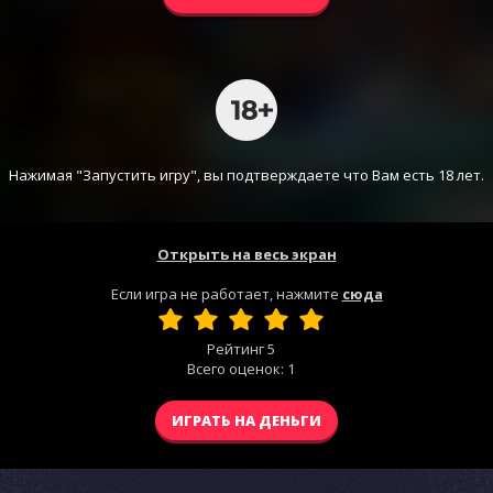
Нажимая "Запустить игру", вы подтверждаете что Вам есть 18 лет.
Открыть на весь экран
Если игра не работает, нажмите
сюда
Рейтинг
5
Всего оценок:
1
ИГРАТЬ НА ДЕНЬГИ