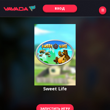
ВХОД
Sweet Life
ЗАПУСТИТЬ ИГРУ