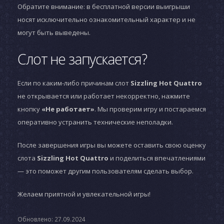
Обратите внимание: в бесплатной версии выигрыши
носят исключительно ознакомительный характер и не
могут быть выведены.
Слот не запускается?
Если по каким-либо причинам слот
Sizzling Hot Quattro
не открывается или работает некорректно, нажмите
кнопку
«Не работает»
. Мы проверим игру и постараемся
оперативно устранить технические неполадки.
После завершения игры вы можете оставить свою оценку
слота
Sizzling Hot Quattro
и поделиться впечатлениями
— это поможет другим пользователям сделать выбор.
Желаем приятной и увлекательной игры!
Обновлено:
27.09.2024