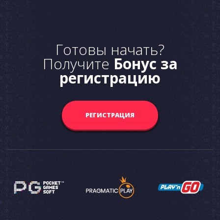
Готовы начать?
Получите
Бонус за
регистрацию
РЕГИСТРАЦИЯ