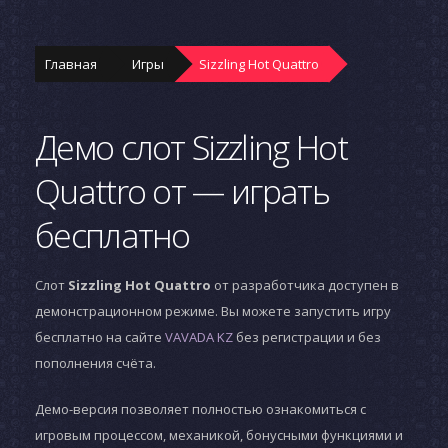
Главная
Игры
Sizzling Hot Quattro
Демо слот Sizzling Hot
Quattro от — играть
бесплатно
Слот
Sizzling Hot Quattro
от разработчика
доступен в
демонстрационном режиме. Вы можете запустить игру
бесплатно на сайте
VAVADA KZ
без регистрации и без
пополнения счёта.
Демо-версия позволяет полностью ознакомиться с
игровым процессом, механикой, бонусными функциями и