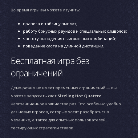
Во время игры вы можете изучить:
правила и таблицу выплат;
работу бонусных раундов и специальных символов;
частоту выпадения выигрышных комбинаций;
поведение слота на длинной дистанции.
Бесплатная игра без
ограничений
Демо-режим не имеет временных ограничений — вы
можете запускать слот
Sizzling Hot Quattro
неограниченное количество раз. Это особенно удобно
для новых игроков, которые хотят разобраться в
механике, а также для опытных пользователей,
тестирующих стратегии ставок.