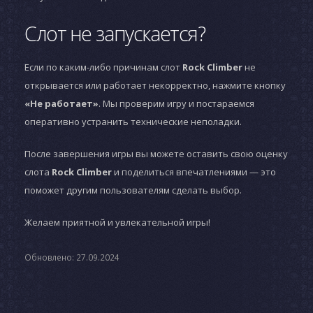
Слот не запускается?
Если по каким-либо причинам слот
Rock Climber
не
открывается или работает некорректно, нажмите кнопку
«Не работает»
. Мы проверим игру и постараемся
оперативно устранить технические неполадки.
После завершения игры вы можете оставить свою оценку
слота
Rock Climber
и поделиться впечатлениями — это
поможет другим пользователям сделать выбор.
Желаем приятной и увлекательной игры!
Обновлено:
27.09.2024