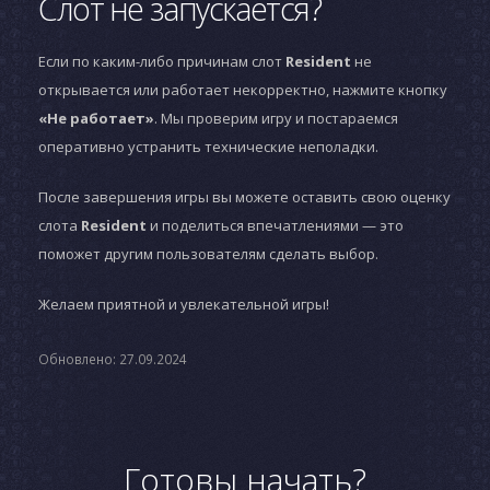
Слот не запускается?
Если по каким-либо причинам слот
Resident
не
открывается или работает некорректно, нажмите кнопку
«Не работает»
. Мы проверим игру и постараемся
оперативно устранить технические неполадки.
После завершения игры вы можете оставить свою оценку
слота
Resident
и поделиться впечатлениями — это
поможет другим пользователям сделать выбор.
Желаем приятной и увлекательной игры!
Обновлено:
27.09.2024
Готовы начать?