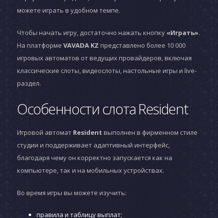
можете играть в удобном темпе.
Чтобы начать игру, достаточно нажать кнопку
«Играть»
.
На платформе
VAVADA KZ
представлено более 10 000
игровых автоматов от ведущих провайдеров, включая
классические слоты, видеослоты, настольные игры и live-
раздел.
Особенности слота Resident
Игровой автомат
Resident
выполнен в фирменном стиле
студии
и поддерживает адаптивный интерфейс,
благодаря чему он корректно запускается как на
компьютере, так и на мобильных устройствах.
Во время игры вы можете изучить:
правила и таблицу выплат;