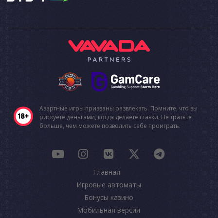
Азартные игры призваны развлекать. Помните, что вы
рискуете деньгами, когда делаете ставки. Не тратьте
больше, чем можете позволить себе проиграть.
Главная
Игровые автоматы
Бонусы казино
Мобильная версия