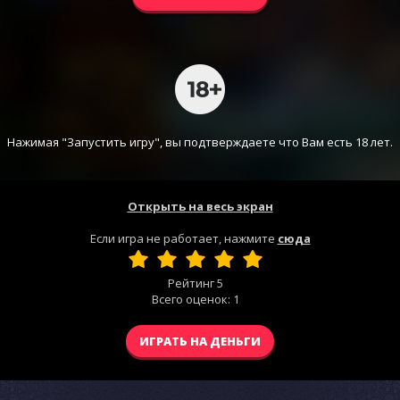
Нажимая "Запустить игру", вы подтверждаете что Вам есть 18 лет.
Открыть на весь экран
Если игра не работает, нажмите
сюда
Рейтинг
5
Всего оценок:
1
ИГРАТЬ НА ДЕНЬГИ