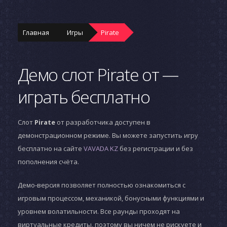
Главная
Игры
Pirate
Демо слот Pirate от —
играть бесплатно
Слот
Pirate
от разработчика
доступен в
демонстрационном режиме. Вы можете запустить игру
бесплатно на сайте
VAVADA KZ
без регистрации и без
пополнения счёта.
Демо-версия позволяет полностью ознакомиться с
игровым процессом, механикой, бонусными функциями и
уровнем волатильности. Все раунды проходят на
виртуальные кредиты, поэтому вы ничем не рискуете и