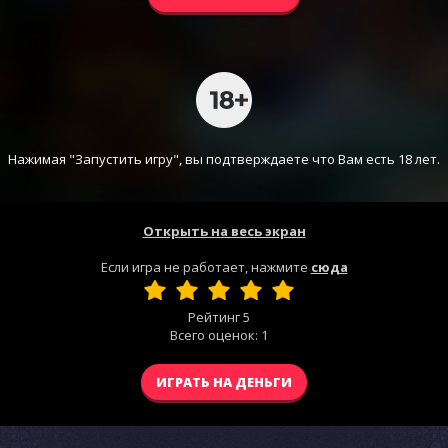
Нажимая "Запустить игру", вы подтверждаете что Вам есть 18 лет.
Открыть на весь экран
Если игра не работает, нажмите
сюда
Рейтинг
5
Всего оценок:
1
ИГРАТЬ НА ДЕНЬГИ