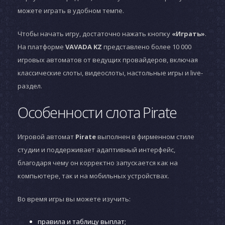
можете играть в удобном темпе.
Чтобы начать игру, достаточно нажать кнопку
«Играть»
.
На платформе
VAVADA KZ
представлено более 10 000
игровых автоматов от ведущих провайдеров, включая
классические слоты, видеослоты, настольные игры и live-
раздел.
Особенности слота Pirate
Игровой автомат
Pirate
выполнен в фирменном стиле
студии
и поддерживает адаптивный интерфейс,
благодаря чему он корректно запускается как на
компьютере, так и на мобильных устройствах.
Во время игры вы можете изучить:
правила и таблицу выплат;