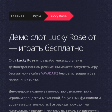
Главная
Игры
Lucky Rose
Демо слот Lucky Rose от
— играть бесплатно
Слот
Lucky Rose
от разработчика
доступен в
демонстрационном режиме. Вы можете запустить игру
бесплатно на сайте
VAVADA KZ
без регистрации и без
пополнения счёта.
Демо-версия позволяет полностью ознакомиться с
игровым процессом, механикой, бонусными функциями и
уровнем волатильности. Все раунды проходят на
виртуальные кредиты, поэтому вы ничем не рискуете и