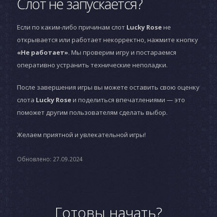
Слот не запускается?
Если по каким-либо причинам слот
Lucky Rose
не
открывается или работает некорректно, нажмите кнопку
«Не работает»
. Мы проверим игру и постараемся
оперативно устранить технические неполадки.
После завершения игры вы можете оставить свою оценку
слота
Lucky Rose
и поделиться впечатлениями — это
поможет другим пользователям сделать выбор.
Желаем приятной и увлекательной игры!
Обновлено:
27.09.2024
Готовы начать?