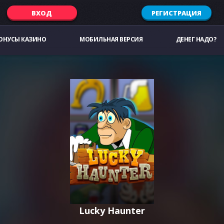
ВХОД
РЕГИСТРАЦИЯ
ОНУСЫ КАЗИНО
МОБИЛЬНАЯ ВЕРСИЯ
ДЕНЕГ НАДО?
Lucky Haunter