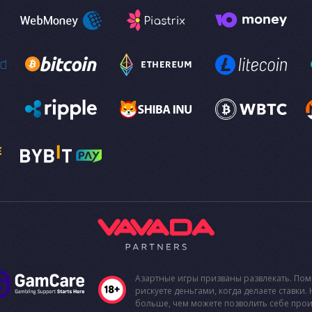
Азартные игры призваны развлекать. Помн
рискуете деньгами, когда делаете ставки. 
больше, чем можете позволить себе прои