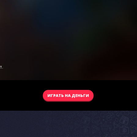
т.
ИГРАТЬ НА ДЕНЬГИ