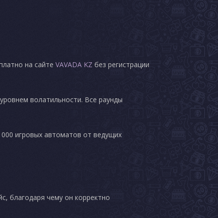
платно на сайте
VAVADA KZ
без регистрации
уровнем волатильности. Все раунды
 000 игровых автоматов от ведущих
с, благодаря чему он корректно