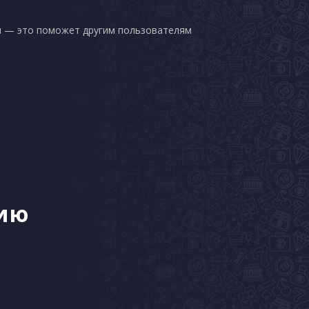
и — это поможет другим пользователям
цию