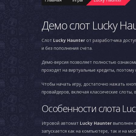
Демо слот Lucky Ha
Слот
Lucky Haunter
от разработчика
досту
и без пополнения счёта.
Демо-версия позволяет полностью ознакоми
проходят на виртуальные кредиты, поэтому 
Чтобы начать игру, достаточно нажать кно
провайдеров, включая классические слоты, в
Особенности слота Luc
Игровой автомат
Lucky Haunter
выполнен в
запускается как на компьютере, так и на мо