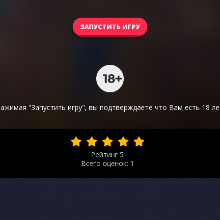
ЗАПУСТИТЬ ИГРУ
ажимая "Запустить игру", вы подтверждаете что Вам есть 18 ле
Рейтинг
5
Всего оценок:
1