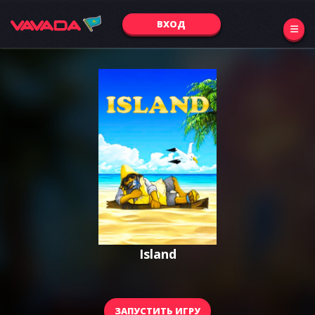
ВХОД
Island
ЗАПУСТИТЬ ИГРУ