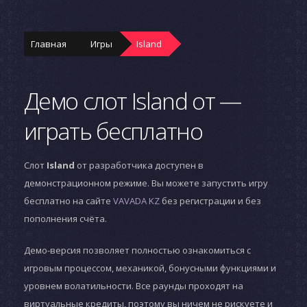
Главная
Игры
Island
Демо слот Island от —
играть бесплатно
Слот
Island
от разработчика
доступен в
демонстрационном режиме. Вы можете запустить игру
бесплатно на сайте
VAVADA KZ
без регистрации и без
пополнения счёта.
Демо-версия позволяет полностью ознакомиться с
игровым процессом, механикой, бонусными функциями и
уровнем волатильности. Все раунды проходят на
виртуальные кредиты, поэтому вы ничем не рискуете и