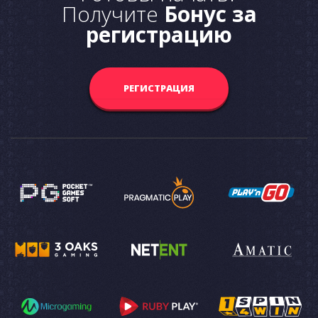
Получите
Бонус за
регистрацию
РЕГИСТРАЦИЯ