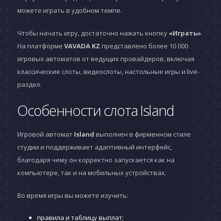
можете играть в удобном темпе.
Чтобы начать игру, достаточно нажать кнопку
«Играть»
.
На платформе
VAVADA KZ
представлено более 10 000
игровых автоматов от ведущих провайдеров, включая
классические слоты, видеослоты, настольные игры и live-
раздел.
Особенности слота Island
Игровой автомат
Island
выполнен в фирменном стиле
студии
и поддерживает адаптивный интерфейс,
благодаря чему он корректно запускается как на
компьютере, так и на мобильных устройствах.
Во время игры вы можете изучить:
правила и таблицу выплат;