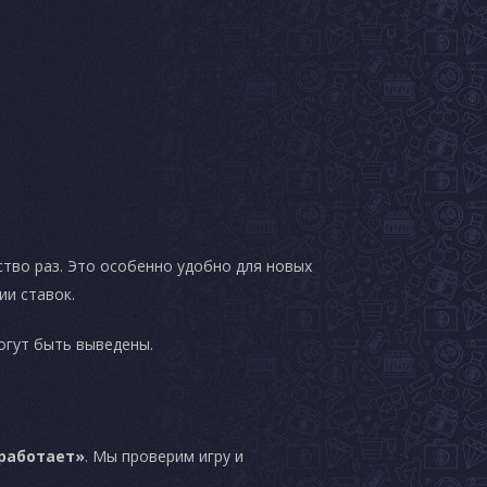
тво раз. Это особенно удобно для новых
ии ставок.
огут быть выведены.
работает»
. Мы проверим игру и