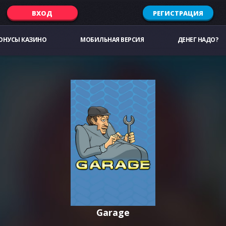
ВХОД
РЕГИСТРАЦИЯ
ОНУСЫ КАЗИНО
МОБИЛЬНАЯ ВЕРСИЯ
ДЕНЕГ НАДО?
Garage