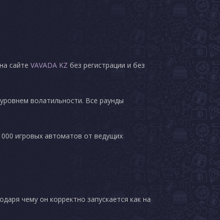
 на сайте
VAVADA KZ
без регистрации и без
уровнем волатильности. Все раунды
 000 игровых автоматов от ведущих
даря чему он корректно запускается как на