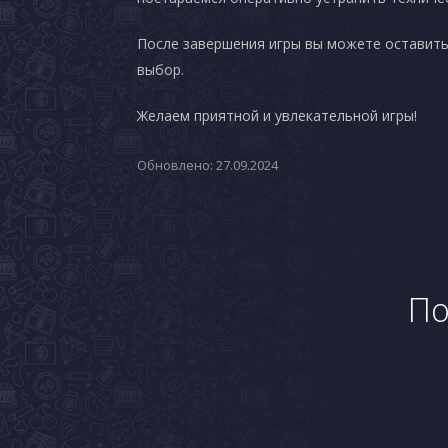
После завершения игры вы можете оставить
выбор.
Желаем приятной и увлекательной игры!
Обновлено:
27.09.2024
По