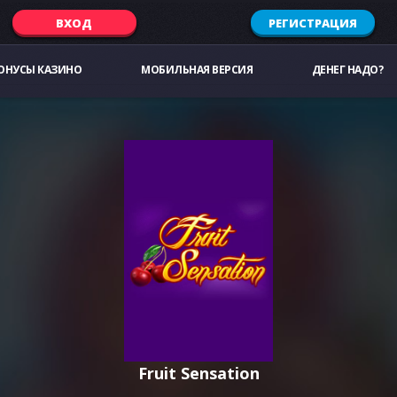
ВХОД
РЕГИСТРАЦИЯ
ОНУСЫ КАЗИНО
МОБИЛЬНАЯ ВЕРСИЯ
ДЕНЕГ НАДО?
Fruit Sensation