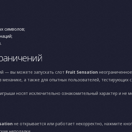
ых символов;
наций;
.
граничений
ий — вы можете запускать слот
Fruit Sensation
неограниченное 
в механике, а также для опытных пользователей, тестирующих с
ыигрыши носят исключительно ознакомительный характер и не м
sation
не открывается или работает некорректно, нажмите кно
кие неполадки.