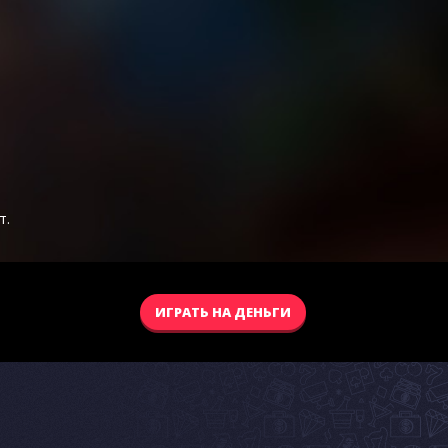
т.
ИГРАТЬ НА ДЕНЬГИ