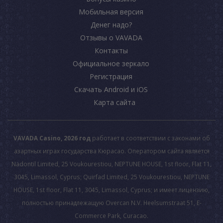
Мобильная версия
Денег надо?
Отзывы о VAVADA
Контакты
Официальное зеркало
Регистрация
Скачать Android и iOS
Карта сайта
VAVADA Casino, 2026 год
работает в соответствии с законами об
азартных играх государства Кюрасао. Оператором сайта является
Nadontil Limited, 25 Voukourestiou, NEPTUNE HOUSE, 1st floor, Flat 11,
3045, Limassol, Cyprus; Quirfad Limited, 25 Voukourestiou, NEPTUNE
HOUSE, 1st floor, Flat 11, 3045, Limassol, Cyprus; и имеет лицензию,
полностью принадлежащую Overcan N.V. Heelsumstraat 51, E-
Commerce Park, Curacao.