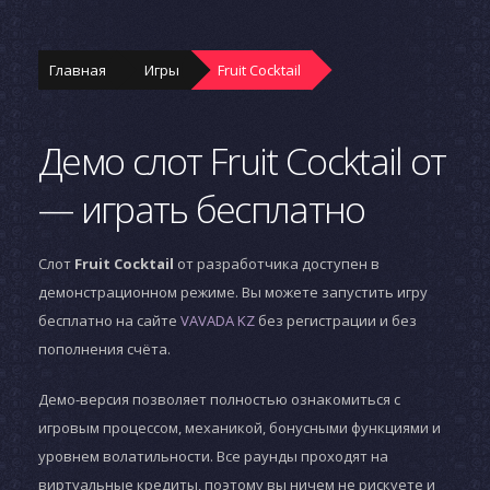
Главная
Игры
Fruit Cocktail
Демо слот Fruit Cocktail от
— играть бесплатно
Слот
Fruit Cocktail
от разработчика
доступен в
демонстрационном режиме. Вы можете запустить игру
бесплатно на сайте
VAVADA KZ
без регистрации и без
пополнения счёта.
Демо-версия позволяет полностью ознакомиться с
игровым процессом, механикой, бонусными функциями и
уровнем волатильности. Все раунды проходят на
виртуальные кредиты, поэтому вы ничем не рискуете и