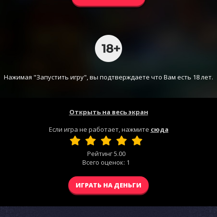
Нажимая "Запустить игру", вы подтверждаете что Вам есть 18 лет.
Открыть на весь экран
Если игра не работает, нажмите
сюда
Рейтинг
5.00
Всего оценок:
1
ИГРАТЬ НА ДЕНЬГИ