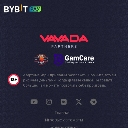
Азартные игры призваны развлекать. Помните, что вы
рискуете деньгами, когда делаете ставки. Не тратьте
больше, чем можете позволить себе проиграть.
Главная
Игровые автоматы
Бонусы казино