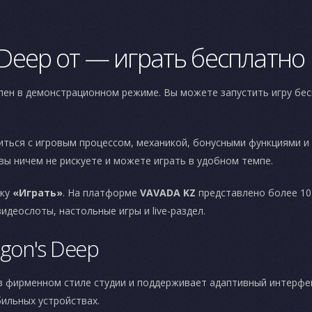
 Deep от — играть бесплатно
пен в демонстрационном режиме. Вы можете запустить игру бе
ться с игровым процессом, механикой, бонусными функциями и 
вы ничем не рискуете и можете играть в удобном темпе.
пку
«Играть»
. На платформе
VAVADA KZ
представлено более 10
идеослоты, настольные игры и live-раздел.
gon's Deep
в фирменном стиле студии
и поддерживает адаптивный интерфей
бильных устройствах.