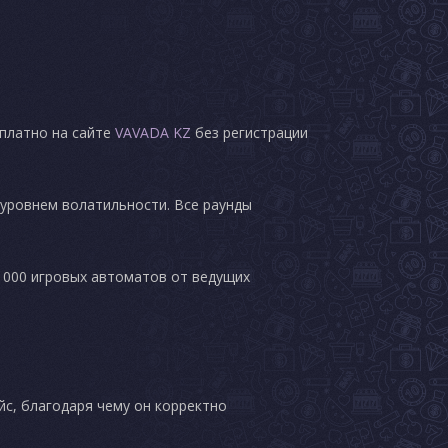
сплатно на сайте
VAVADA KZ
без регистрации
уровнем волатильности. Все раунды
 000 игровых автоматов от ведущих
с, благодаря чему он корректно