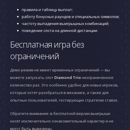
правила и таблицу выплат;
работу бонусных раундов и специальных символов;
частоту выпадения выигрышных комбинаций;
поведение слота на длинной дистанции.
Бесплатная игра без
ограничений
Демо-режим не имеет временных ограничений — вы
можете запускать слот
Diamond Trio
неограниченное
количество раз. Это особенно удобно для новых игроков,
которые хотят разобраться в механике, а также для
опытных пользователей, тестирующих стратегии ставок.
Обратите внимание: в бесплатной версии выигрыши
носят исключительно ознакомительный характер и не
могут быть выведены.