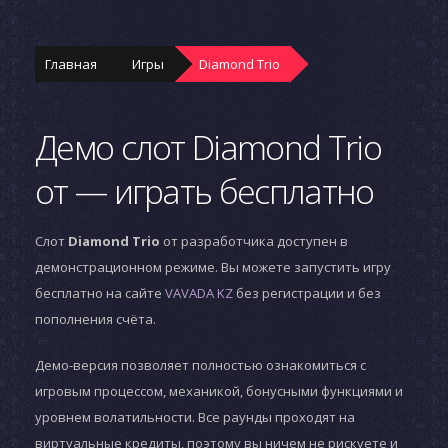
Главная
Игры
Diamond Trio
Демо слот Diamond Trio
от — играть бесплатно
Слот
Diamond Trio
от разработчика
доступен в
демонстрационном режиме. Вы можете запустить игру
бесплатно на сайте
VAVADA KZ
без регистрации и без
пополнения счёта.
Демо-версия позволяет полностью ознакомиться с
игровым процессом, механикой, бонусными функциями и
уровнем волатильности. Все раунды проходят на
виртуальные кредиты, поэтому вы ничем не рискуете и