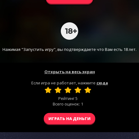
Нажимая "Запустить игру", вы подтверждаете что Вам есть 18 лет.
Открыть на весь экран
Если игра не работает, нажмите
сюда
Рейтинг
5
Всего оценок:
1
ИГРАТЬ НА ДЕНЬГИ