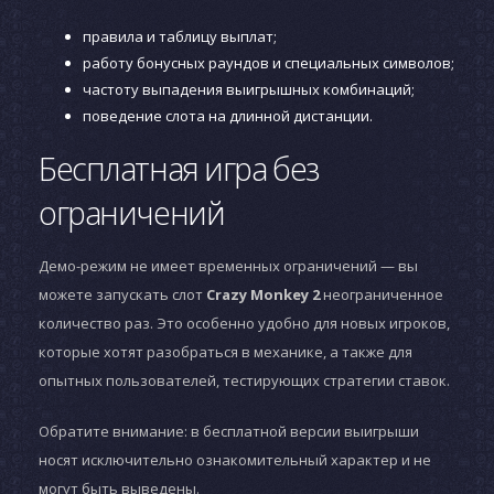
правила и таблицу выплат;
работу бонусных раундов и специальных символов;
частоту выпадения выигрышных комбинаций;
поведение слота на длинной дистанции.
Бесплатная игра без
ограничений
Демо-режим не имеет временных ограничений — вы
можете запускать слот
Crazy Monkey 2
неограниченное
количество раз. Это особенно удобно для новых игроков,
которые хотят разобраться в механике, а также для
опытных пользователей, тестирующих стратегии ставок.
Обратите внимание: в бесплатной версии выигрыши
носят исключительно ознакомительный характер и не
могут быть выведены.