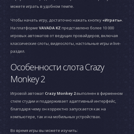
можете играть в удобном темпе.
Чтобы начать игру, достаточно нажать кнопку
«Играть»
.
На платформе
VAVADA KZ
представлено более 10 000
игровых автоматов от ведущих провайдеров, включая
классические слоты, видеослоты, настольные игры и live-
раздел.
Особенности слота Crazy
Monkey 2
Игровой автомат
Crazy Monkey 2
выполнен в фирменном
стиле студии
и поддерживает адаптивный интерфейс,
благодаря чему он корректно запускается как на
компьютере, так и на мобильных устройствах.
Во время игры вы можете изучить: