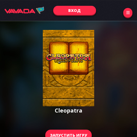
ВХОД
Cleopatra
ЗАПУСТИТЬ ИГРУ