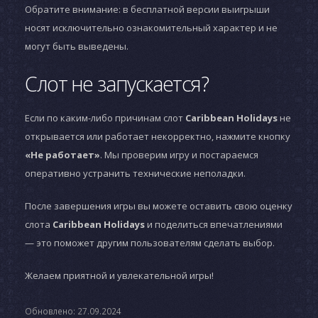
Обратите внимание: в бесплатной версии выигрыши
носят исключительно ознакомительный характер и не
могут быть выведены.
Слот не запускается?
Если по каким-либо причинам слот
Caribbean Holidays
не
открывается или работает некорректно, нажмите кнопку
«Не работает»
. Мы проверим игру и постараемся
оперативно устранить технические неполадки.
После завершения игры вы можете оставить свою оценку
слота
Caribbean Holidays
и поделиться впечатлениями
— это поможет другим пользователям сделать выбор.
Желаем приятной и увлекательной игры!
Обновлено:
27.09.2024