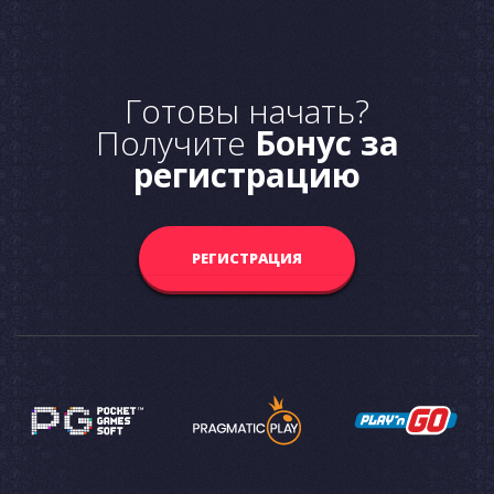
Готовы начать?
Получите
Бонус за
регистрацию
РЕГИСТРАЦИЯ