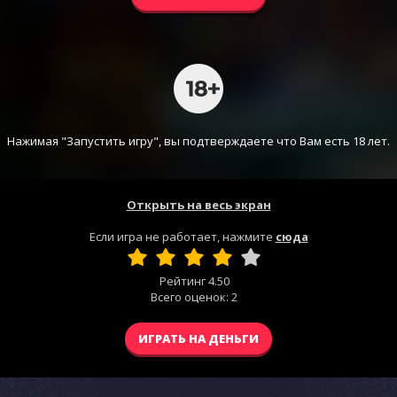
Нажимая "Запустить игру", вы подтверждаете что Вам есть 18 лет.
Открыть на весь экран
Если игра не работает, нажмите
сюда
Рейтинг
4.50
Всего оценок:
2
ИГРАТЬ НА ДЕНЬГИ