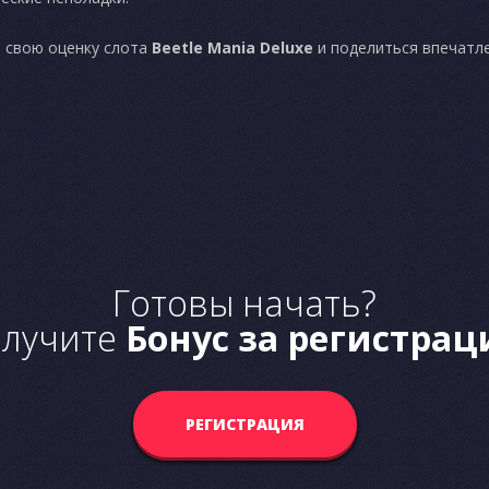
 свою оценку слота
Beetle Mania Deluxe
и поделиться впечатл
Готовы начать?
лучите
Бонус за регистра
РЕГИСТРАЦИЯ