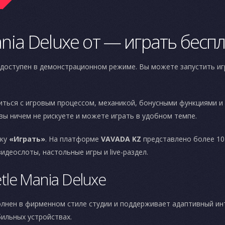
nia Deluxe от — играть бесп
доступен в демонстрационном режиме. Вы можете запустить иг
ться с игровым процессом, механикой, бонусными функциями и 
вы ничем не рискуете и можете играть в удобном темпе.
пку
«Играть»
. На платформе
VAVADA KZ
представлено более 10
идеослоты, настольные игры и live-раздел.
le Mania Deluxe
лнен в фирменном стиле студии
и поддерживает адаптивный ин
бильных устройствах.