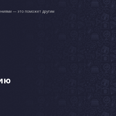
ениями — это поможет другим
цию