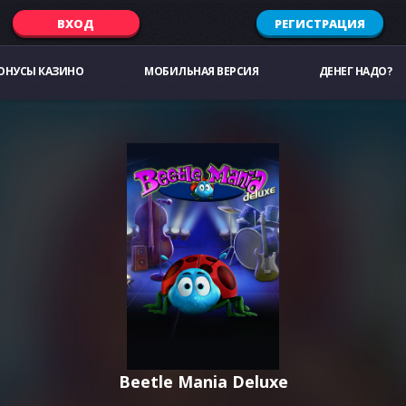
ВХОД
РЕГИСТРАЦИЯ
ОНУСЫ КАЗИНО
МОБИЛЬНАЯ ВЕРСИЯ
ДЕНЕГ НАДО?
Beetle Mania Deluxe