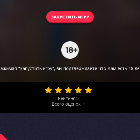
ЗАПУСТИТЬ ИГРУ
ажимая "Запустить игру", вы подтверждаете что Вам есть 18 ле
Рейтинг
5
Всего оценок:
1