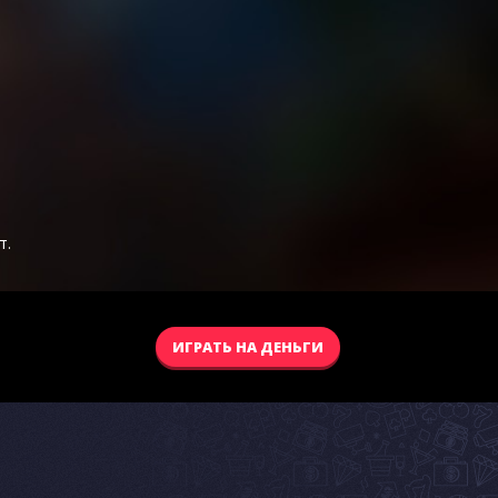
т.
ИГРАТЬ НА ДЕНЬГИ