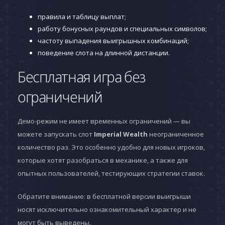
правила и таблицу выплат;
работу бонусных раундов и специальных символов;
частоту выпадения выигрышных комбинаций;
поведение слота на длинной дистанции.
Бесплатная игра без
ограничений
Демо-режим не имеет временных ограничений — вы
можете запускать слот
Imperial Wealth
неограниченное
количество раз. Это особенно удобно для новых игроков,
которые хотят разобраться в механике, а также для
опытных пользователей, тестирующих стратегии ставок.
Обратите внимание: в бесплатной версии выигрыши
носят исключительно ознакомительный характер и не
могут быть выведены.