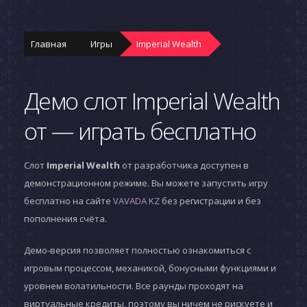
Главная
Игры
Imperial Wealth
Демо слот Imperial Wealth
от — играть бесплатно
Слот
Imperial Wealth
от разработчика
доступен в
демонстрационном режиме. Вы можете запустить игру
бесплатно на сайте
VAVADA KZ
без регистрации и без
пополнения счёта.
Демо-версия позволяет полностью ознакомиться с
игровым процессом, механикой, бонусными функциями и
уровнем волатильности. Все раунды проходят на
виртуальные кредиты, поэтому вы ничем не рискуете и