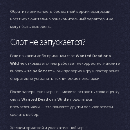
Обратите внимание: в бесплатной версии выигрыши
носят исключительно ознакомительный характер и не
могут быть выведены.
Слот не запускается?
Если по каким-либо причинам слот
Wanted Dead or a
Wild
не открывается или работает некорректно, нажмите
кнопку
«Не работает»
. Мы проверим игру и постараемся
оперативно устранить технические неполадки.
После завершения игры вы можете оставить свою оценку
слота
Wanted Dead or a Wild
и поделиться
впечатлениями — это поможет другим пользователям
сделать выбор.
Желаем приятной и увлекательной игры!