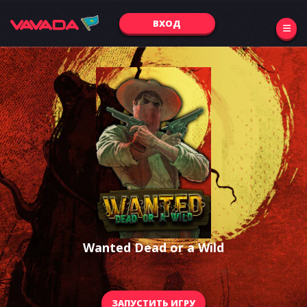
ВХОД
Wanted Dead or a Wild
ЗАПУСТИТЬ ИГРУ