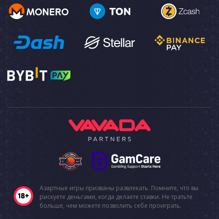
Азартные игры призваны развлекать. Помните, что вы
рискуете деньгами, когда делаете ставки. Не тратьте
больше, чем можете позволить себе проиграть.