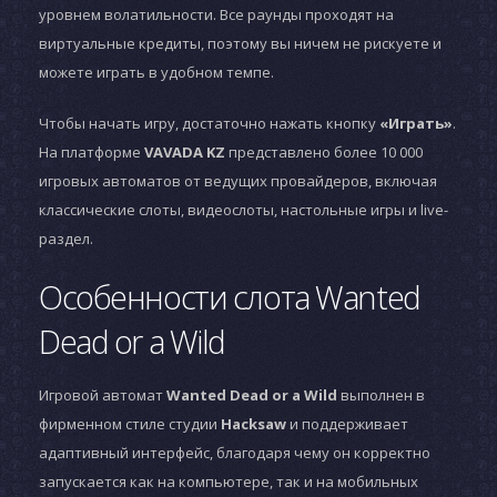
уровнем волатильности. Все раунды проходят на
виртуальные кредиты, поэтому вы ничем не рискуете и
можете играть в удобном темпе.
Чтобы начать игру, достаточно нажать кнопку
«Играть»
.
На платформе
VAVADA KZ
представлено более 10 000
игровых автоматов от ведущих провайдеров, включая
классические слоты, видеослоты, настольные игры и live-
раздел.
Особенности слота Wanted
Dead or a Wild
Игровой автомат
Wanted Dead or a Wild
выполнен в
фирменном стиле студии
Hacksaw
и поддерживает
адаптивный интерфейс, благодаря чему он корректно
запускается как на компьютере, так и на мобильных