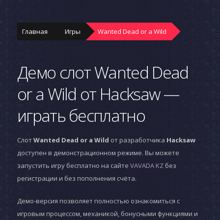
Главная
Игры
Wanted Dead or a Wild
Демо слот Wanted Dead
or a Wild от Hacksaw —
играть бесплатно
Слот
Wanted Dead or a Wild
от разработчика
Hacksaw
доступен в демонстрационном режиме. Вы можете
запустить игру бесплатно на сайте
VAVADA KZ
без
регистрации и без пополнения счёта.
Демо-версия позволяет полностью ознакомиться с
игровым процессом, механикой, бонусными функциями и