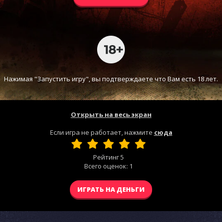
Нажимая "Запустить игру", вы подтверждаете что Вам есть 18 лет.
Открыть на весь экран
Если игра не работает, нажмите
сюда
Рейтинг
5
Всего оценок:
1
ИГРАТЬ НА ДЕНЬГИ