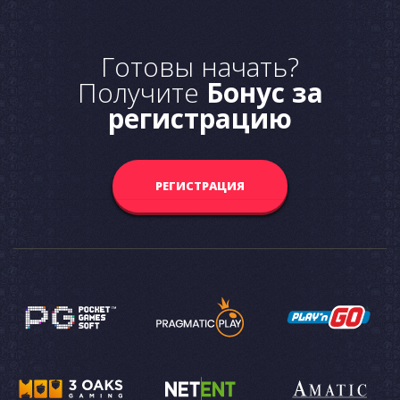
Готовы начать?
Получите
Бонус за
регистрацию
РЕГИСТРАЦИЯ