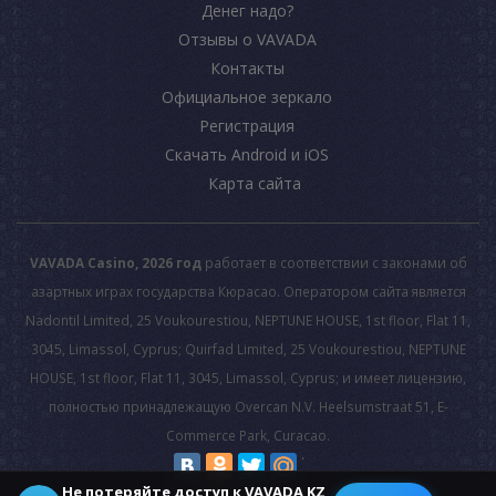
Денег надо?
Отзывы о VAVADA
Контакты
Официальное зеркало
Регистрация
Скачать Android и iOS
Карта сайта
VAVADA Casino, 2026 год
работает в соответствии с законами об
азартных играх государства Кюрасао. Оператором сайта является
Nadontil Limited, 25 Voukourestiou, NEPTUNE HOUSE, 1st floor, Flat 11,
3045, Limassol, Cyprus; Quirfad Limited, 25 Voukourestiou, NEPTUNE
HOUSE, 1st floor, Flat 11, 3045, Limassol, Cyprus; и имеет лицензию,
полностью принадлежащую Overcan N.V. Heelsumstraat 51, E-
Commerce Park, Curacao.
Не потеряйте доступ к VAVADA KZ
© 2026 All rights reserved.