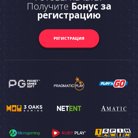
Получите
Бонус за
регистрацию
РЕГИСТРАЦИЯ