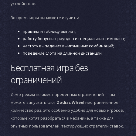
устройствах.
Во время игры вы можете изучить:
правила и таблицу выплат;
работу бонусных раундов и специальных символов;
частоту выпадения выигрышных комбинаций;
поведение слота на длинной дистанции.
Бесплатная игра без
ограничений
Демо-режим не имеет временных ограничений — вы
можете запускать слот
Zodiac Wheel
неограниченное
количество раз. Это особенно удобно для новых игроков,
которые хотят разобраться в механике, а также для
опытных пользователей, тестирующих стратегии ставок.