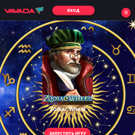
ВХОД
Zodiac Wheel
ЗАПУСТИТЬ ИГРУ