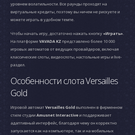
уровнем волатильности. Все раунды проходят на
виртуальные кредиты, поэтому вы ничем не рискуете и
можете играть в удобном темпе.
Чтобы начать игру, достаточно нажать кнопку
«Играть»
.
На платформе
VAVADA KZ
представлено более 10 000
игровых автоматов от ведущих провайдеров, включая
классические слоты, видеослоты, настольные игры и live-
раздел.
Особенности слота Versailles
Gold
Игровой автомат
Versailles Gold
выполнен в фирменном
стиле студии
Amusnet Interactive
и поддерживает
адаптивный интерфейс, благодаря чему он корректно
запускается как на компьютере, так и на мобильных