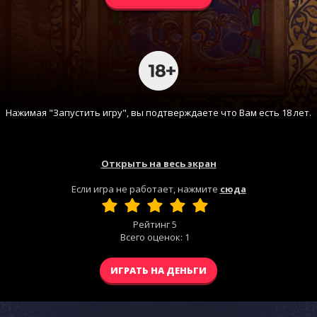
Нажимая "Запустить игру", вы подтверждаете что Вам есть 18 лет.
Открыть на весь экран
Если игра не работает, нажмите
сюда
Рейтинг
5
Всего оценок:
1
ИГРАТЬ НА ДЕНЬГИ