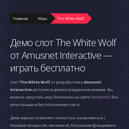
Главная
Игры
The White Wolf
Демо слот The White Wolf
от Amusnet Interactive —
играть бесплатно
Слот
The White Wolf
от разработчика
Amusnet
Interactive
доступен в демонстрационном режиме. Вы
можете запустить игру бесплатно на сайте
VAVADA KZ
без
регистрации и без пополнения счёта.
Демо-версия позволяет полностью ознакомиться с
игровым процессом, механикой, бонусными функциями и