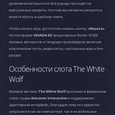
уровнем волатильности. Все раунды проходят на
виртуальные кредиты, поэтому вы ничем не рискуете и
можете играть в удобном темпе.
Чтобы начать игру, достаточно нажать кнопку
«Играть»
.
На платформе
VAVADA KZ
представлено более 10 000
игровых автоматов от ведущих провайдеров, включая
классические слоты, видеослоты, настольные игры и live-
раздел.
Особенности слота The White
Wolf
Игровой автомат
The White Wolf
выполнен в фирменном
стиле студии
Amusnet Interactive
и поддерживает
адаптивный интерфейс, благодаря чему он корректно
запускается как на компьютере, так и на мобильных