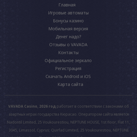
Главная
Игровые автоматы
Бонусы казино
Мобильная версия
Денег надо?
Отзывы о VAVADA
Контакты
Официальное зеркало
Регистрация
Скачать Android и iOS
Карта сайта
VAVADA Casino, 2026 год
работает в соответствии с законами об
азартных играх государства Кюрасао. Оператором сайта является
Nadontil Limited, 25 Voukourestiou, NEPTUNE HOUSE, 1st floor, Flat 11,
3045, Limassol, Cyprus; Quirfad Limited, 25 Voukourestiou, NEPTUNE