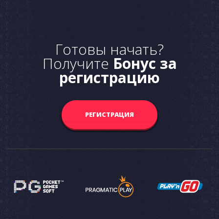
Готовы начать?
Получите
Бонус за
регистрацию
РЕГИСТРАЦИЯ