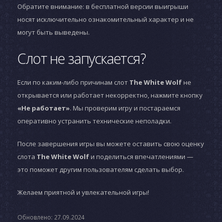
Обратите внимание: в бесплатной версии выигрыши
носят исключительно ознакомительный характер и не
могут быть выведены.
Слот не запускается?
Если по каким-либо причинам слот
The White Wolf
не
открывается или работает некорректно, нажмите кнопку
«Не работает»
. Мы проверим игру и постараемся
оперативно устранить технические неполадки.
После завершения игры вы можете оставить свою оценку
слота
The White Wolf
и поделиться впечатлениями —
это поможет другим пользователям сделать выбор.
Желаем приятной и увлекательной игры!
Обновлено:
27.09.2024