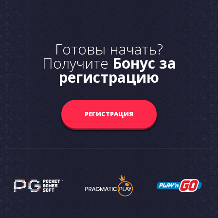
Готовы начать?
Получите
Бонус за
регистрацию
РЕГИСТРАЦИЯ