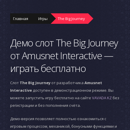
Главная
Игры
The Big Journey
Демо слот The Big Journey
от Amusnet Interactive —
играть бесплатно
Слот
The Big Journey
от разработчика
Amusnet
Interactive
доступен в демонстрационном режиме. Вы
можете запустить игру бесплатно на сайте
VAVADA KZ
без
регистрации и без пополнения счёта.
Демо-версия позволяет полностью ознакомиться с
игровым процессом, механикой, бонусными функциями и