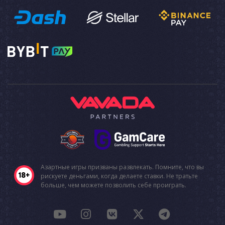
Азартные игры призваны развлекать. Помните, что вы
рискуете деньгами, когда делаете ставки. Не тратьте
больше, чем можете позволить себе проиграть.