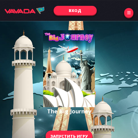
ВХОД
The Big Journey
ЗАПУСТИТЬ ИГРУ