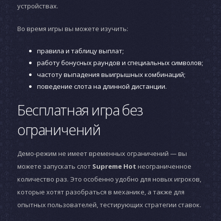
устройствах.
Во время игры вы можете изучить:
правила и таблицу выплат;
работу бонусных раундов и специальных символов;
частоту выпадения выигрышных комбинаций;
поведение слота на длинной дистанции.
Бесплатная игра без
ограничений
Демо-режим не имеет временных ограничений — вы
можете запускать слот
Supreme Hot
неограниченное
количество раз. Это особенно удобно для новых игроков,
которые хотят разобраться в механике, а также для
опытных пользователей, тестирующих стратегии ставок.