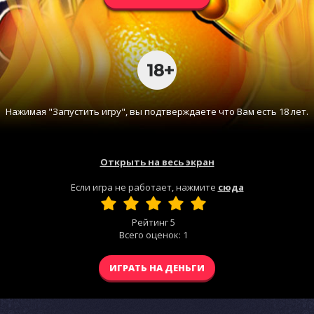
Нажимая "Запустить игру", вы подтверждаете что Вам есть 18 лет.
Открыть на весь экран
Если игра не работает, нажмите
сюда
Рейтинг
5
Всего оценок:
1
ИГРАТЬ НА ДЕНЬГИ