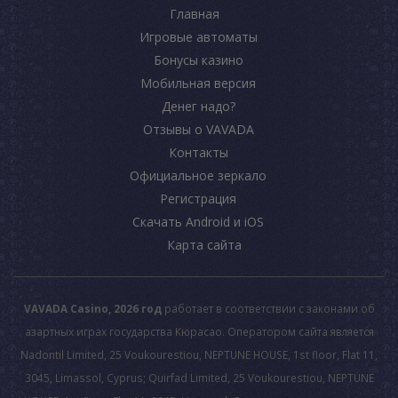
Главная
Игровые автоматы
Бонусы казино
Мобильная версия
Денег надо?
Отзывы о VAVADA
Контакты
Официальное зеркало
Регистрация
Скачать Android и iOS
Карта сайта
VAVADA Casino, 2026 год
работает в соответствии с законами об
азартных играх государства Кюрасао. Оператором сайта является
Nadontil Limited, 25 Voukourestiou, NEPTUNE HOUSE, 1st floor, Flat 11,
3045, Limassol, Cyprus; Quirfad Limited, 25 Voukourestiou, NEPTUNE