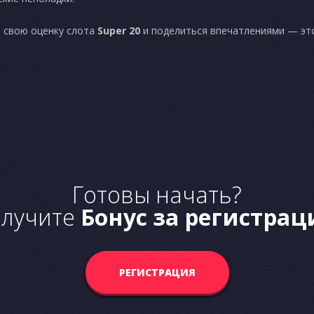
 свою оценку слота
Super 20
и поделиться впечатлениями — эт
Готовы начать?
лучите
Бонус за регистра
РЕГИСТРАЦИЯ