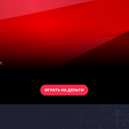
т.
ИГРАТЬ НА ДЕНЬГИ