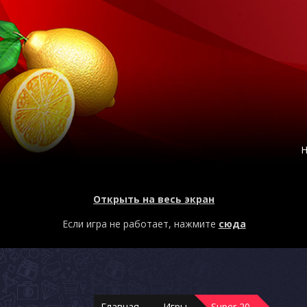
Н
Открыть на весь экран
Если игра не работает, нажмите
сюда
Главная
Игры
Super 20