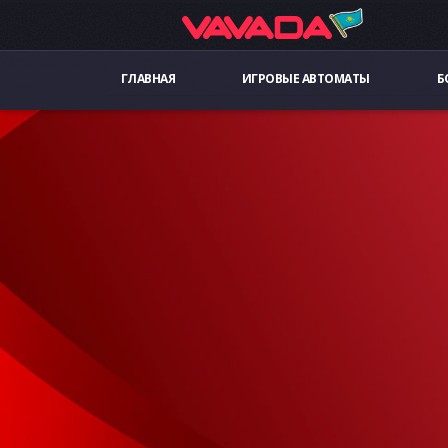
ГЛАВНАЯ
ИГРОВЫЕ АВТОМАТЫ
Б