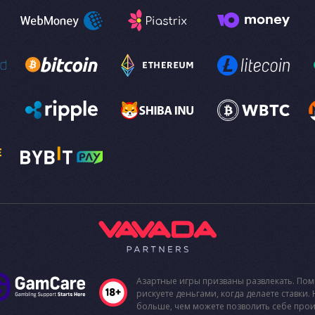
Азартные игры призваны развлекать. Помн
рискуете деньгами, когда делаете ставки. 
больше, чем можете позволить себе прои