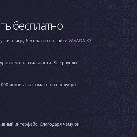
ать бесплатно
устить игру бесплатно на сайте
VAVADA KZ
уровнем волатильности. Все раунды
 000 игровых автоматов от ведущих
ивный интерфейс, благодаря чему он