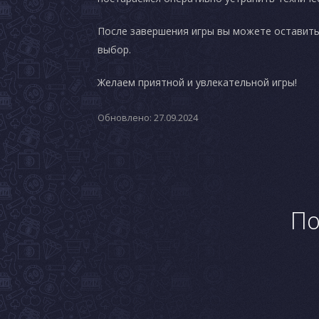
После завершения игры вы можете оставить
выбор.
Желаем приятной и увлекательной игры!
Обновлено:
27.09.2024
По