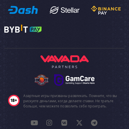
Азартные игры призваны развлекать. Помните, что вы
рискуете деньгами, когда делаете ставки. Не тратьте
больше, чем можете позволить себе проиграть.