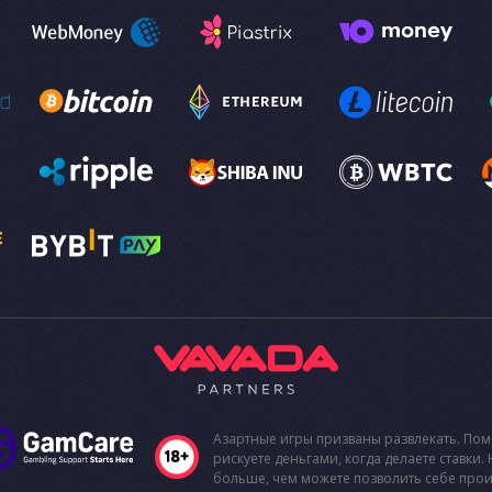
Азартные игры призваны развлекать. Помн
рискуете деньгами, когда делаете ставки. 
больше, чем можете позволить себе прои