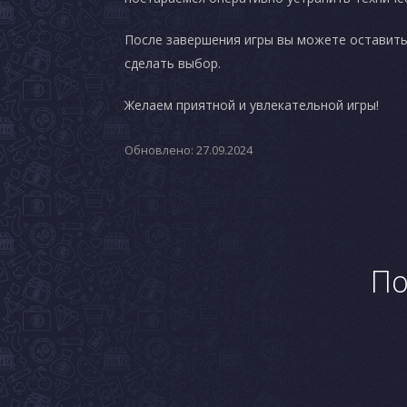
После завершения игры вы можете оставить
сделать выбор.
Желаем приятной и увлекательной игры!
Обновлено:
27.09.2024
По