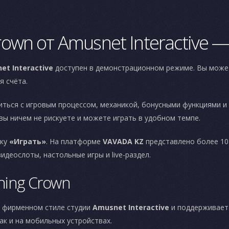
rown от Amusnet Interactive 
et Interactive
доступен в демонстрационном режиме. Вы может
я счёта.
ться с игровым процессом, механикой, бонусными функциями и 
вы ничем не рискуете и можете играть в удобном темпе.
пку
«Играть»
. На платформе
VAVADA KZ
представлено более 10
идеослоты, настольные игры и live-раздел.
ning Crown
 фирменном стиле студии
Amusnet Interactive
и поддерживает 
ак и на мобильных устройствах.